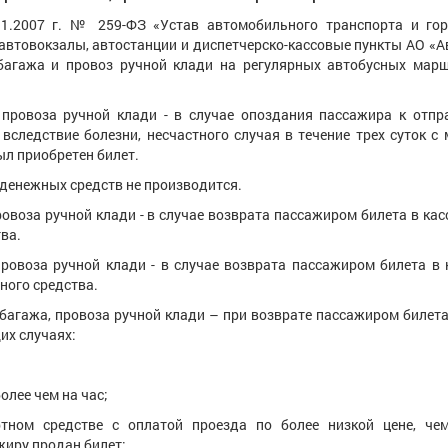
1.2007 г. № 259-ФЗ «Устав автомобильного транспорта и гор
)автовокзалы, автостанции и диспетчерско-кассовые пункты АО «
 багажа и провоз ручной клади на регулярных автобусных мар
, провоза ручной клади - в случае опоздания пассажира к отп
 вследствие болезни, несчастного случая в течение трех суток с
ыл приобретен билет.
 денежных средств не производится.
ровоза ручной клади - в случае возврата пассажиром билета в кас
ва.
провоза ручной клади - в случае возврата пассажиром билета в 
ного средства.
 багажа, провоза ручной клади – при возврате пассажиром билета
их случаях:
олее чем на час;
ртном средстве с оплатой проезда по более низкой цене, че
жиру продан билет;