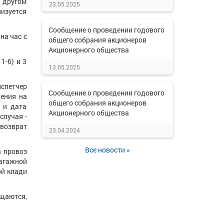
 другом
23.05.2025
низуется
Сообщение о проведении годового
на час с
общего собрания акционеров
Акционерного общества
1-6) и 3
13.05.2025
испетчер
Сообщение о проведении годового
чения на
общего собрания акционеров
 и дата
Акционерного общества
случая -
 возврат
23.04.2024
Все новости »
а провоз
багажной
ой клади
ащаются,