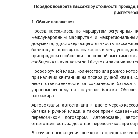
Порядок
возврата пассажиру стоимости проезда, 
диспетчерс
1. Общие положения
Проезд пассажиров по маршрутам регулярных пе
международным маршрутам и межрегиональным
документа, удостоверяющего личность пассажира,
билетов для проезда пассажиров в междугородном
пригородном сообщении - по полной вместимости 
сообщениях начинается за 10 суток и заканчиваетс
Провоз ручной клади, количество или размер кото
при наличии квитанции на провоз ручной клади. 
несет ответственность за сохранность багажа 
управомоченному на получение багажа. Обеспеч
пассажира.
Автовокзалы, автостанции и диспетчерско-касс
багажа и ручной клади, а также прием сдаваемых
перевозчиком договором. Автовокзалы, авто
ответственность за действия перевозчиков при ос
В случае прекращения поездки в предоставленно