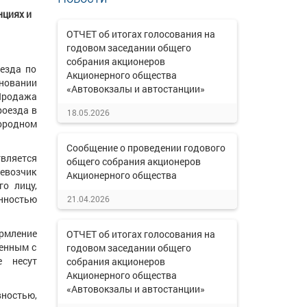
нциях и
ОТЧЕТ об итогах голосования на
годовом заседании общего
собрания акционеров
езда по
Акционерного общества
новании
«Автовокзалы и автостанции»
 Продажа
роезда в
18.05.2026
городном
Сообщение о проведении годового
твляется
общего собрания акционеров
ревозчик
Акционерного общества
о лицу,
нностью
21.04.2026
рмление
ОТЧЕТ об итогах голосования на
ченным с
годовом заседании общего
е несут
собрания акционеров
Акционерного общества
«Автовокзалы и автостанции»
вностью,