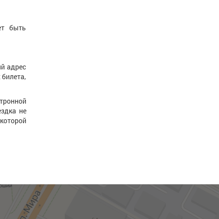
ет быть
ий адрес
 билета,
ронной
ездка не
 которой