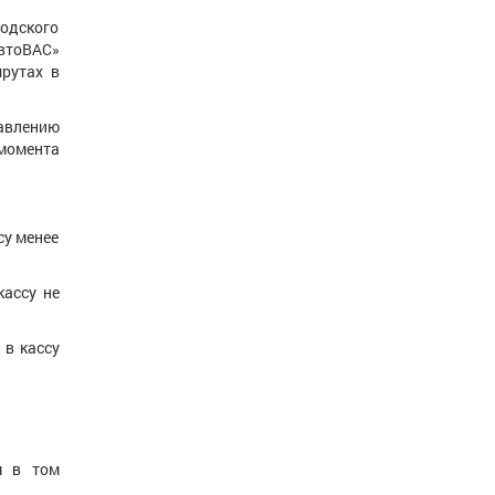
одского
АвтоВАС»
шрутах в
равлению
 момента
су менее
кассу не
 в кассу
м в том