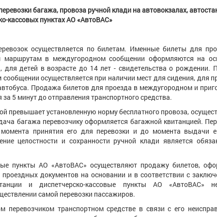
перевозки багажа, провоза ручной клади на автовокзалах, автоста
ко-кассовых пунктах
АО «АвтоВАС»
ревозок осуществляется по билетам. Именные билеты для про
 маршрутам в междугородном сообщении оформляются на ос
 для детей в возрасте до 14 лет - свидетельства о рождении.
 сообщении осуществляется при наличии мест для сидения, для п
автобуса. Продажа билетов для проезда в междугородном и при
я за 5 минут до отправления транспортного средства.
рой превышает установленную норму бесплатного провоза, осущес
Сдача багажа перевозчику оформляется багажной квитанцией. Пе
с момента принятия его для перевозки и до момента выдачи ег
ение целостности и сохранности ручной клади является обяза
овые пункты АО «АвтоВАС» осуществляют продажу билетов, офо
 проездных документов на основании и в соответствии с заклю
станции и диспетчерско-кассовые пункты АО «АвтоВАС» н
уществлении самой перевозки пассажиров.
м перевозчиком транспортном средстве в связи с его неиспра