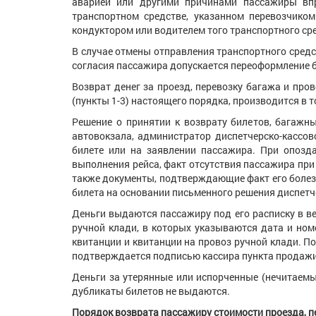
аварией или другими причинами пассажиры вп
транспортном средстве, указанном перевозчиком
кондуктором или водителем того транспортного ср
В случае отмены отправления транспортного средс
согласия пассажира допускается переоформление б
Возврат денег за проезд, перевозку багажа и пров
(пункты 1-3) настоящего порядка, производится в 
Решение о принятии к возврату билетов, багажн
автовокзала, администратор диспетчерско-кассо
билете или на заявлении пассажира. При опозд
выполнения рейса, факт отсутствия пассажира при 
также документы, подтверждающие факт его болез
билета на основании письменного решения диспетч
Деньги выдаются пассажиру под его расписку в в
ручной клади, в которых указываются дата и ном
квитанции и квитанции на провоз ручной клади. П
подтверждается подписью кассира пункта продажи
Деньги за утерянные или испорченные (нечитаемы
дубликаты билетов не выдаются.
Порядок возврата пассажиру стоимости проезда, пе