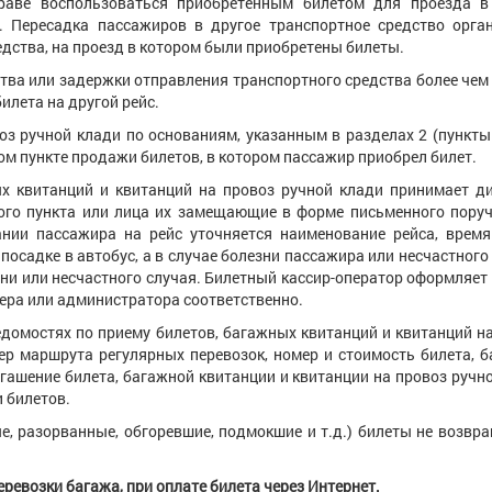
раве воспользоваться приобретенным билетом для проезда в
. Пересадка пассажиров в другое транспортное средство орга
едства, на проезд в котором были приобретены билеты.
тва или задержки отправления транспортного средства более чем 
илета на другой рейс.
оз ручной клади по основаниям, указанным в разделах 2 (пункты 
том пункте продажи билетов, в котором пассажир приобрел билет.
ых квитанций и квитанций на провоз ручной клади принимает д
вого пункта или лица их замещающие в форме письменного пору
ании пассажира на рейс уточняется наименование рейса, время
посадке в автобус, а в случае болезни пассажира или несчастного 
ни или несчастного случая. Билетный кассир-оператор оформляет
ера или администратора соответственно.
едомостях по приему билетов, багажных квитанций и квитанций н
ер маршрута регулярных перевозок, номер и стоимость билета, 
огашение билета, багажной квитанции и квитанции на провоз ручн
 билетов.
е, разорванные, обгоревшие, подмокшие и т.д.) билеты не возвр
ревозки багажа, при оплате билета через Интернет.