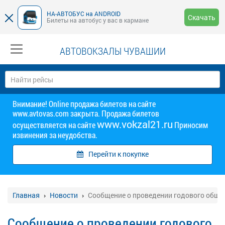
НА-АВТОБУС на ANDROID
Скачать
Билеты на автобус у вас в кармане
АВТОВОКЗАЛЫ ЧУВАШИИ
Внимание! Online продажа билетов на сайте
www.avtovas.com закрыта. Продажа билетов
www.vokzal21.ru
осуществляется на сайте
Приносим
извинения за неудобства.
Перейти к покупке
Главная
Новости
Сообщение о проведении годового обще
Сообщение о проведении годового