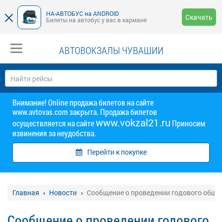
НА-АВТОБУС на ANDROID
Скачать
Билеты на автобус у вас в кармане
АВТОВОКЗАЛЫ ЧУВАШИИ
Внимание! Online продажа билетов на сайте
www.avtovas.com закрыта. Продажа билетов
www.vokzal21.ru
осуществляется на сайте
Приносим
извинения за неудобства.
Перейти к покупке
Главная
Новости
Сообщение о проведении годового обще
Сообщение о проведении годового