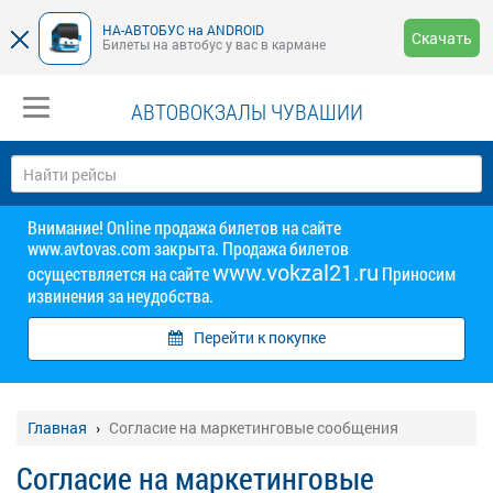
НА-АВТОБУС на ANDROID
Скачать
Билеты на автобус у вас в кармане
АВТОВОКЗАЛЫ ЧУВАШИИ
Внимание! Online продажа билетов на сайте
www.avtovas.com закрыта. Продажа билетов
www.vokzal21.ru
осуществляется на сайте
Приносим
извинения за неудобства.
Перейти к покупке
Главная
Согласие на маркетинговые сообщения
Согласие на маркетинговые