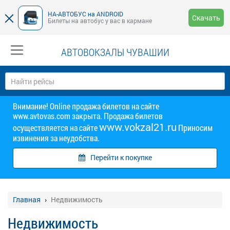
НА-АВТОБУС на ANDROID
Скачать
Билеты на автобус у вас в кармане
АВТОВОКЗАЛЫ ЧУВАШИИ
Внимание! Online продажа билетов на сайте
www.avtovas.com закрыта. Продажа билетов
www.vokzal21.ru
осуществляется на сайте
Приносим
извинения за неудобства.
Перейти к покупке
Главная
Недвижимость
Недвижимость