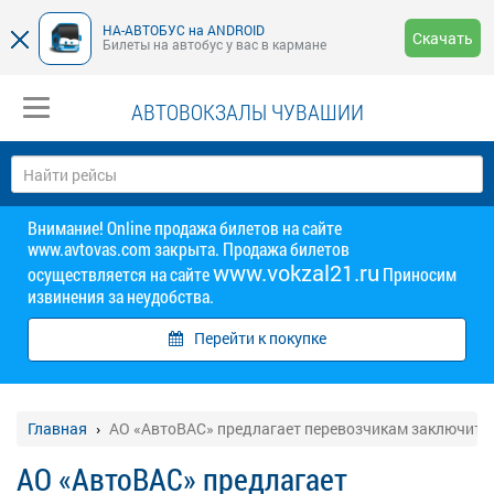
НА-АВТОБУС на ANDROID
Скачать
Билеты на автобус у вас в кармане
АВТОВОКЗАЛЫ ЧУВАШИИ
Внимание! Online продажа билетов на сайте
www.avtovas.com закрыта. Продажа билетов
www.vokzal21.ru
осуществляется на сайте
Приносим
извинения за неудобства.
Перейти к покупке
Главная
АО «АвтоВАС» предлагает перевозчикам заключить
АО «АвтоВАС» предлагает