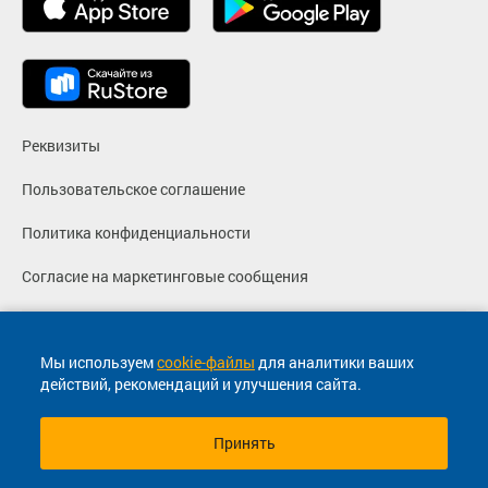
Реквизиты
Пользовательское соглашение
Политика конфиденциальности
Согласие на маркетинговые сообщения
© 2013-2026, ООО "Капитал"- Онлайн сервис продажи
билетов На автобус
Мы используем
cookie-файлы
для аналитики ваших
действий, рекомендаций и улучшения сайта.
+7 (8352) 28-60-55 (приемная)
Чувашия, г. Чебоксары, пр. Мира, дом 78 Д
Принять
mail@avtovas.com
08:00 - 17:00 (Пн-Пт)